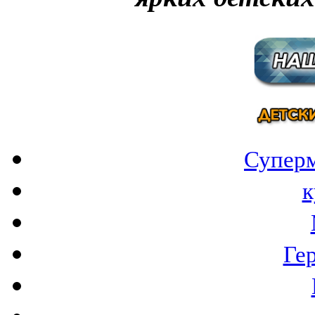
Суперм
к
Ге