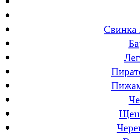
Свинка
Ба
Лег
Пират
Пижам
Че
Щен
Чере