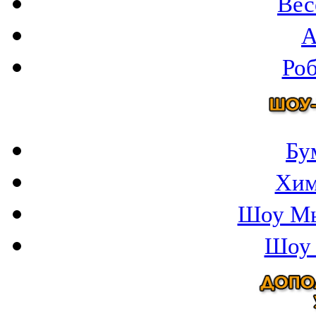
Вес
A
Ро
Бу
Хим
Шоу Мы
Шоу 