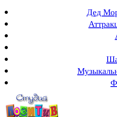
Дед Мор
Аттракц
Ша
Музыкаль
Ф